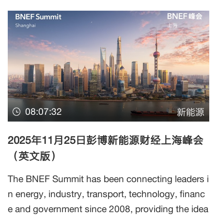
08:07:32
新能源
2025年11月25日彭博新能源财经上海峰会
（英文版）
The BNEF Summit has been connecting leaders i
n energy, industry, transport, technology, financ
e and government since 2008, providing the idea